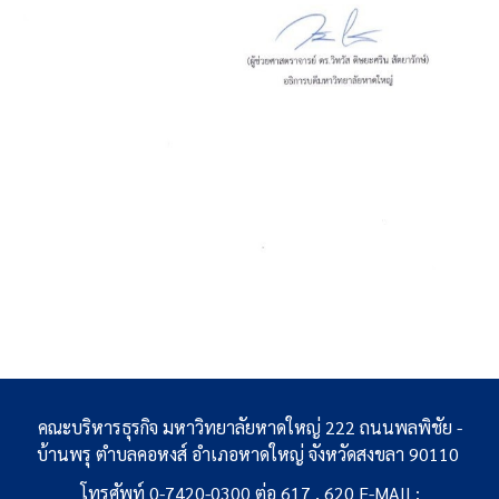
คณะบริหารธุรกิจ มหาวิทยาลัยหาดใหญ่ 222 ถนนพลพิชัย -
บ้านพรุ ตำบลคอหงส์ อำเภอหาดใหญ่ จังหวัดสงขลา 90110
โทรศัพท์ 0-7420-0300 ต่อ 617 , 620 E-MAIL: