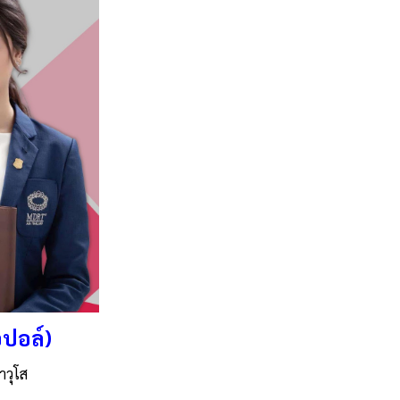
อปอล์)
าวุโส