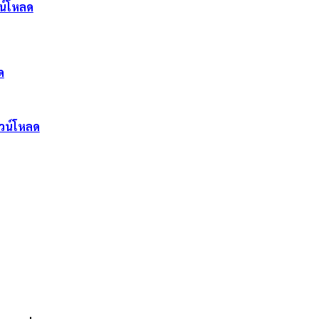
น์โหลด
ด
วน์โหลด