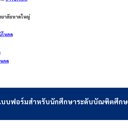
ิทยาลัยหาดใหญ่
น์โหลด
ด
โหลด
บบฟอร์มสำหรับนักศึกษาระดับบัณฑิตศึก